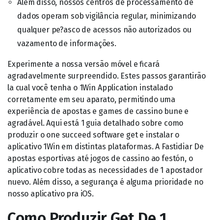
Além disso, nossos centros de processamento de
dados operam sob vigilância regular, minimizando
qualquer pe?asco de acessos não autorizados ou
vazamento de informações.
Experimente a nossa versão móvel e ficará
agradavelmente surpreendido. Estes passos garantirão
la cual você tenha o 1Win Application instalado
corretamente em seu aparato, permitindo uma
experiência de apostas e games de cassino bune e
agradável. Aqui está 1 guia detalhado sobre como
produzir o one succeed software get e instalar o
aplicativo 1Win em distintas plataformas. A Fastidiar De
apostas esportivas até jogos de cassino ao festón, o
aplicativo cobre todas as necessidades de 1 apostador
nuevo. Além disso, a segurança é alguma prioridade no
nosso aplicativo pra iOS.
Como Produzir Get De 1