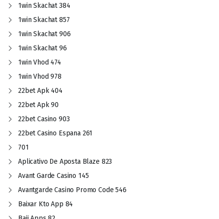
1win Skachat 384
1win Skachat 857
1win Skachat 906
1win Skachat 96
1win Vhod 474
1win Vhod 978
22bet Apk 404
22bet Apk 90
22bet Casino 903
22bet Casino Espana 261
701
Aplicativo De Aposta Blaze 823
Avant Garde Casino 145
Avantgarde Casino Promo Code 546
Baixar Kto App 84
Baji Apps 82