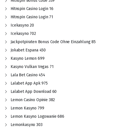
Hitnspin Bonus Code 539
Hitnspin Casino Login 16
Hitnspin Casino Login 71
Icekasyno 20
Icekasyno 702
Jackpotpiraten Bonus Code Ohne Einzahlung 85
Jokabet Espana 450
Kasyno Lemon 699
Kasyno Vulkan Vegas 71
Lala Bet Casino 454
Lalabet App Apk 975
Lalabet App Download 60
Lemon Casino Opinie 382
Lemon Kasyno 799
Lemon Kasyno Logowanie 686
Lemonkasyno 303