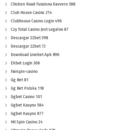
Chicken Road Funziona Davvero 388
Club House Casino 214
Clubhouse Casino Login 496
Czy Total Casino Jest Legalne 87
Descargar 22bet 398
Descargar 22bet 73
Download Linebet Apk 896
Ekbet Login 306
Fairspin-casino
Gg Bet 81
Gg Bet Polska 118
Ggbet Casino 101
Ggbet Kasyno 584
Ggbet Kasyno 877
Hit Spin Casino 24