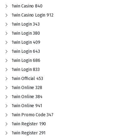
1win Casino 840
1win Casino Login 912
1win Login 343
1win Login 380
1win Login 409
1win Login 643
1win Login 686
1win Login 833
1win Official 453
1win Online 328
1win Online 384
1win Online 941
1win Promo Code 347
1win Register 190
1win Register 291