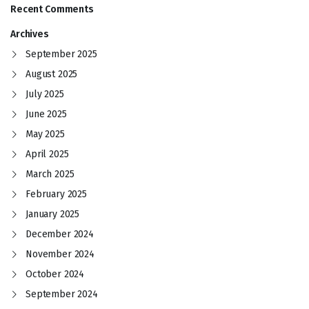
Recent Comments
Archives
September 2025
August 2025
July 2025
June 2025
May 2025
April 2025
March 2025
February 2025
January 2025
December 2024
November 2024
October 2024
September 2024