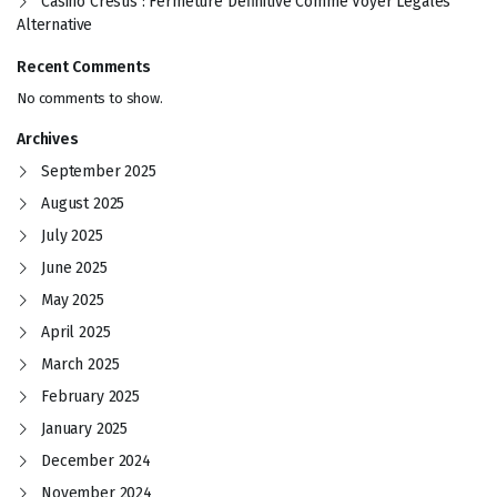
Casino Cresus : Fermeture Définitive Comme Voyer Légales
Alternative
Recent Comments
No comments to show.
Archives
September 2025
August 2025
July 2025
June 2025
May 2025
April 2025
March 2025
February 2025
January 2025
December 2024
November 2024