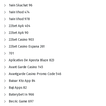
1win Skachat 96
1win Vhod 474
1win Vhod 978
22bet Apk 404
22bet Apk 90
22bet Casino 903
22bet Casino Espana 261
701
Aplicativo De Aposta Blaze 823
Avant Garde Casino 145
Avantgarde Casino Promo Code 546
Baixar Kto App 84
Baji Apps 82
Baterybet In 966
Becric Game 697