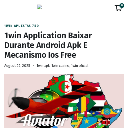
0
1WIN APUESTAS 750
1win Application Baixar
Durante Android Apk E
Mecanismo Ios Free
August 29, 2025
1win apk
,
1win casino
,
1win oficial