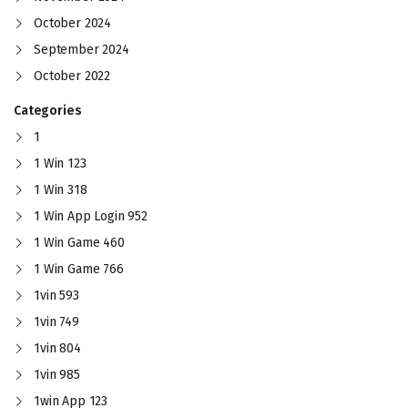
October 2024
September 2024
October 2022
Categories
1
1 Win 123
1 Win 318
1 Win App Login 952
1 Win Game 460
1 Win Game 766
1vin 593
1vin 749
1vin 804
1vin 985
1win App 123