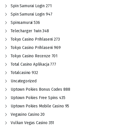
Spin Samurai Login 271
Spin Samurai Login 947
Spinsamurai 536
Telecharger 1win 348
Tokyo Casino Prihlaseni 273
Tokyo Casino Prihlaseni 969
Tokyo Casino Recenze 701
Total Casino Aplikacja 777
Totalcasino 932
Uncategorized
Uptown Pokies Bonus Codes 888
Uptown Pokies Free Spins 435
Uptown Pokies Mobile Casino 95
Vegasino Casino 20
Vulkan Vegas Casino 351