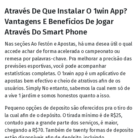
Através De Que Instalar O 1win App?
Vantagens E Benefícios De Jogar
Através Do Smart Phone
Nas seções Ao Festón e Apostas, há uma desea útil o qual
accede achar de forma acelerada o campeonato ou
remesa por palavras-chave. Pra melhorar a precisão das
previsões esportivas, você pode acompanhar
estatísticas completas. O 1xwin app é um aplicativo de
apostas bem efectivo e cheio de atrativos afin de os
usuários. Simply No entanto, sabemos la cual nem só de
a vive 1 jardim e somos honestos quanto a isso.
Pequeno opções de deposito são oferecidos pra o tiro do
la cual afin de o depósito. O tirada mínimo é de R$25,
contudo para a grande parte dos serviços, é maior,
chegando a R$70. Também de twenty formas de deposito
estão disponíveis afin de depósito, incluindo