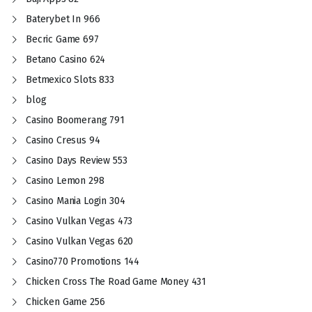
Baterybet In 966
Becric Game 697
Betano Casino 624
Betmexico Slots 833
blog
Casino Boomerang 791
Casino Cresus 94
Casino Days Review 553
Casino Lemon 298
Casino Mania Login 304
Casino Vulkan Vegas 473
Casino Vulkan Vegas 620
Casino770 Promotions 144
Chicken Cross The Road Game Money 431
Chicken Game 256