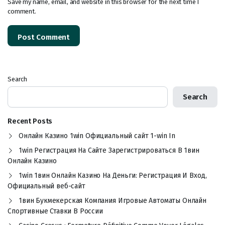
Save my name, email, and website in this browser for the next time I
comment.
Search
Search
Recent Posts
Онлайн Казино 1win Официальный сайт 1-win In
1win Регистрация На Сайте Зарегистрироваться В 1вин
Онлайн Казино
1win 1вин Онлайн Казино На Деньги: Регистрация И Вход,
Официальный веб-сайт
1вин Букмекерская Компания Игровые Автоматы Онлайн
Спортивные Ставки В России