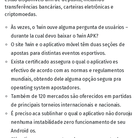
transferências bancárias, carteiras eletrônicas e
criptomoedas.
Às vezes, o 1win ouve alguma pergunta de usuários –
durante la cual devo baixar o 1win APK?
O site 1win e o aplicativo móvel têm duas seções de
apostas para distintas eventos esportivos.
Exista certificado assegura o qual o aplicativo es
efectivo de acordo com as normas e regulamentos
mundiais, obtendo dele alguma opção segura pra
operating system apostadores.
Também de 120 mercados são oferecidos em partidas
de principais torneios internacionais e nacionais.
É preciso aca sublinhar o qual o aplicativo não doruoju
nenhuma instabilidade zero funcionamento de seu
Android os.